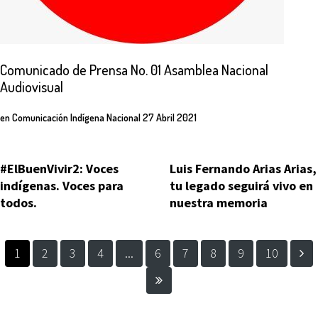
Comunicado
de
Prensa
No.
01
Asamblea
Nacional
Audiovisual
en
Comunicación Indígena Nacional
27 Abril 2021
#ElBuenVivir2: Voces
Luis Fernando Arias Arias,
indígenas. Voces para
tu legado seguirá vivo en
todos.
nuestra memoria
1
2
3
4
...
6
7
8
9
10