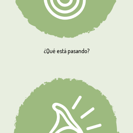
¿Qué
está
pasando?