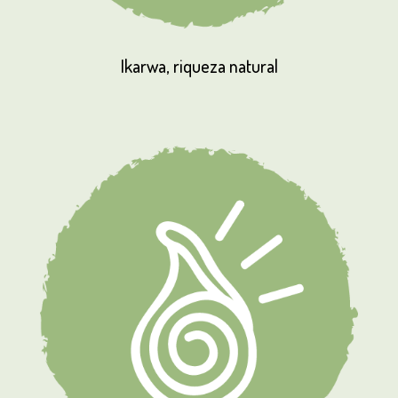
Ikarwa,
riqueza
natural