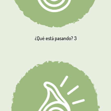
¿Qué
está
pasando?
3