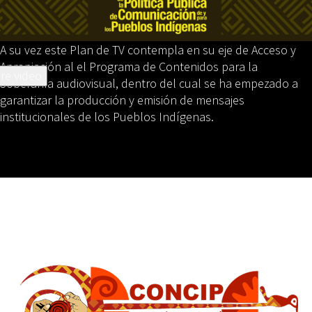
A su vez este Plan de TV contempla en su eje de Acceso y
Apropiación al el Programa de Contenidos para la
re video
Soberanía audiovisual, dentro del cual se ha empezado a
garantizar la producción y emisión de mensajes
institucionales de los Pueblos Indígenas.