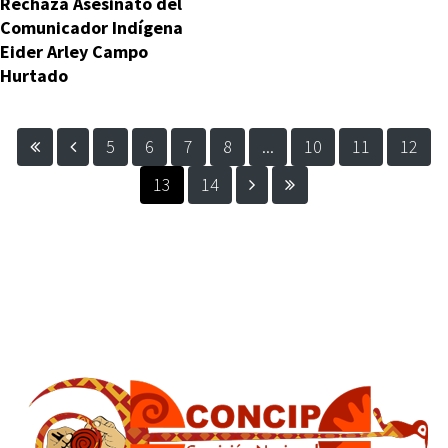
Rechaza Asesinato del
Comunicador Indígena
Eider Arley Campo
Hurtado
5
6
7
8
...
10
11
12
13
14